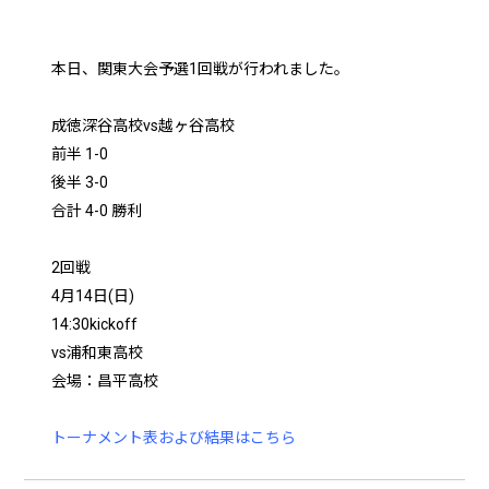
本日、関東大会予選1回戦が行われました。
成徳深谷高校vs越ヶ谷高校
前半 1-0
後半 3-0
合計 4-0 勝利
2回戦
4月14日(日)
14:30kickoff
vs浦和東高校
会場：昌平高校
トーナメント表および結果はこちら