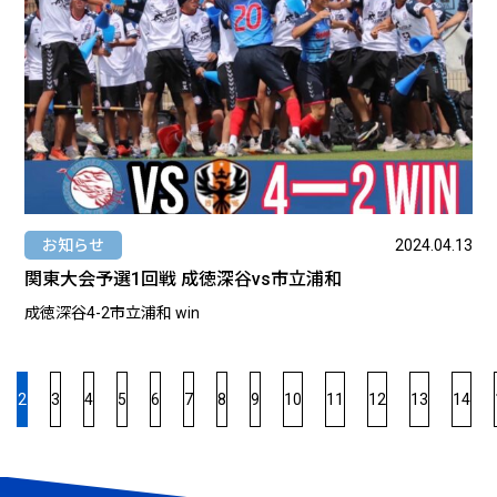
お知らせ
2024.04.13
関東大会予選1回戦 成徳深谷vs市立浦和
成徳深谷4-2市立浦和 win
2
3
4
5
6
7
8
9
10
11
12
13
14