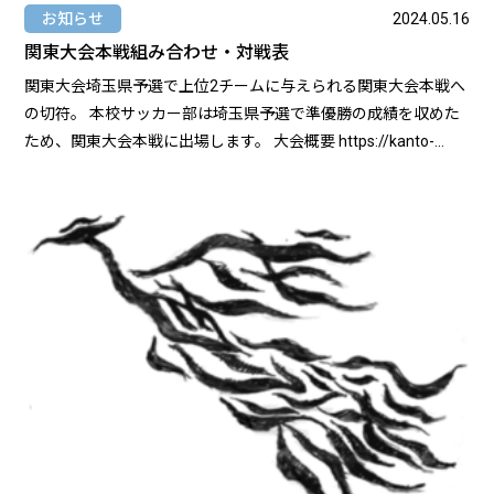
お知らせ
2024.05.16
関東大会本戦組み合わせ・対戦表
関東大会埼玉県予選で上位2チームに与えられる関東大会本戦へ
の切符。 本校サッカー部は埼玉県予選で準優勝の成績を収めた
ため、関東大会本戦に出場します。 大会概要 https://kanto-
fa.jp/info/?p=6769 組み合わせ・対戦表 https://kanto-
fa.jp/info/wp-
content/uploads/2024/04/%E8%A9%A6%E5%90%88%E7%B5%84-
1.pdf 初戦 5月25日(土) vs東海大甲府高校 埼玉県予選トーナメ
ント表 https://www.sfa2.jp/20691/