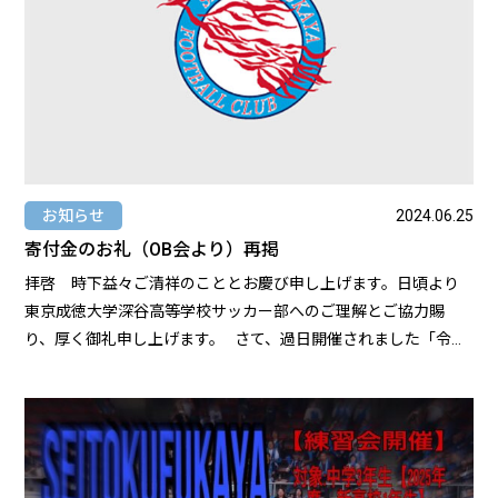
お知らせ
2024.06.25
寄付金のお礼（OB会より）再掲
拝啓 時下益々ご清祥のこととお慶び申し上げます。日頃より
東京成徳大学深谷高等学校サッカー部へのご理解とご協力賜
り、厚く御礼申し上げます。 さて、過日開催されました「令和
6年度関東高等学校サッカー大会」に向けて寄付金のご協力誠に
ありがとうございました。多くの皆様にご寄付を賜りましたお
陰で、Bブロック準優勝という結果を収めることができました。
頂きましたご寄付についての詳細をご報告させていただきま
す。以下のPDFからご確認お願いいたします。 寄附金のご報告