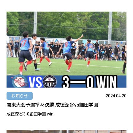
お知らせ
2024.04.20
関東大会予選準々決勝 成徳深谷vs細田学園
成徳深谷3-0細田学園 win