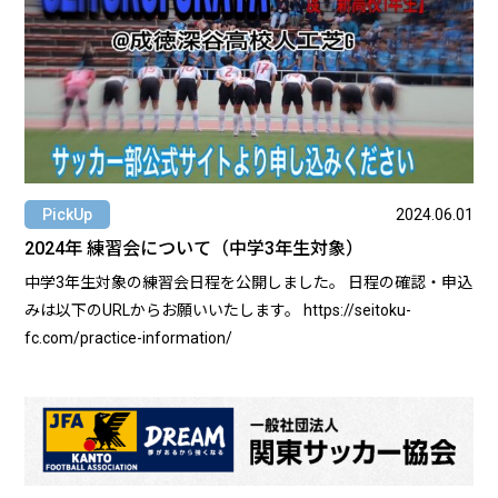
今後も高校総体予選、選手権予選、各リーグ戦等ありますが、
引き続きご理解、ご協力のほどよろしくお願いいたします。 東
京成徳大学深谷高校サッカー部OB会 会長 坂本岳志
PickUp
2024.06.01
2024年 練習会について（中学3年生対象）
中学3年生対象の練習会日程を公開しました。 日程の確認・申込
みは以下のURLからお願いいたします。 https://seitoku-
fc.com/practice-information/