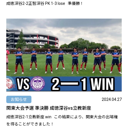
成徳深谷2-2正智深谷 PK 1-3 lose 準優勝！
お知らせ
2024.04.27
関東大会予選 準決勝 成徳深谷vs立教新座
成徳深谷2-1立教新座 win この結果により、関東大会の出場権
を得ることができました！