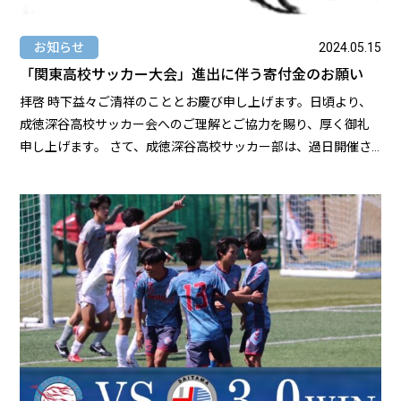
お知らせ
2024.05.15
「関東高校サッカー大会」進出に伴う寄付金のお願い
拝啓 時下益々ご清祥のこととお慶び申し上げます。日頃より、
成徳深谷高校サッカー会へのご理解とご協力を賜り、厚く御礼
申し上げます。 さて、成徳深谷高校サッカー部は、過日開催さ
れました、「令和6年度 関東高等学校サッカー大会埼玉県予選」
にて勝ち上がり「関東高校サッカー大会」に出場が決定しまし
た。 つきましては、経済情勢が極めて厳しい中で誠に恐縮に存
じますが、関東高校サッカー大会出場における財源確保のた
め、寄付金を下記の通り募集し、成徳深谷高校サッカー部を応
援していきたいと考えております。詳細は以下のPDFからご確認
お願いいたします。 東京成徳大学深谷高校サッカー部 寄付金の
お願い 成徳深谷高校サッカー部OB会 会長 坂本岳志