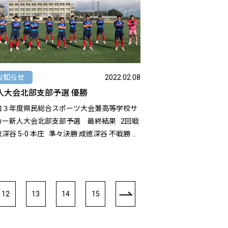
="https://seitoku-fc.com/wp-
tent/uploads/2022/11/690031618.648217.mp4"]
[/video]
お知らせ
2022.02.08
人大会北部支部予選 優勝
和３年度県民総合スポーツ大会兼高等学校サ
ー新人大会北部支部予選 最終結果 2回戦
5-0 本庄 準々決勝 成徳深谷 不戦勝 本
1-0 熊谷高校 決勝 成
1-0 正智深谷 新チーム初の公式戦とな
新人戦の北部支部予選で優勝することができ
した。 来月から予定されていた新人戦県大会
12
13
14
15
新型コロナウイルス感染症の影響により中止
なりました。 4月から開幕するリーグ戦、関
大会予選に向けて準備していきます。