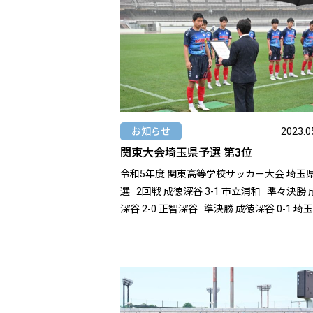
お知らせ
2023.0
関東大会埼玉県予選 第3位
令和5年度 関東高等学校サッカー大会 埼玉
選 2回戦 成徳深谷 3-1 市立浦和 準々決勝 成徳
深谷 2-0 正智深谷 準決勝 成徳深谷 0-1 埼玉平
成 https://www.sfa2.jp/17191/