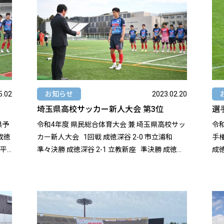
5.02
お知らせ
2023.02.20
埼玉県高校サッカー新人大会 第3位
選
県予
令和4年度 県民総合体育大会 兼 埼玉県高校サッ
令
カー新人大会 1回戦 成徳深谷 2-0 市立浦和
手権
準々決勝 成徳深谷 2-1 立教新座 準決勝 成徳深
成徳深谷
谷 0-1 武蔵越生 https://www.sfa2.jp/17068/
狭山ヶ丘 準決勝 成
成徳深谷
た
https://www.sfa2.jp/16484/ [video
wid