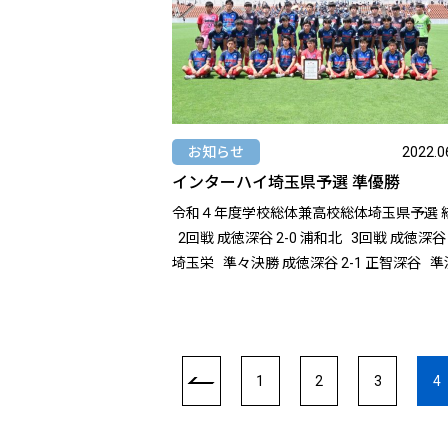
お知らせ
2022.0
インターハイ埼玉県予選 準優勝
令和４年度学校総体兼高校総体埼玉県予選 
2回戦 成徳深谷 2-0 浦和北 3回戦 成徳深谷 3-1
埼玉栄 準々決勝 成徳深谷 2-1 正智深谷 準決勝
成徳深谷 1-1 西武台 PK 8-7 win 決勝 成徳深谷
1-2 昌平 準優勝で大会を終えました。 沢山の
ご声援、ありがとうございました。
https://www.sfa2.jp/14635/
1
2
3
4