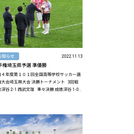
お知らせ
2022.11.13
手権埼玉県予選 準優勝
和４年度第１０１回全国高等学校サッカー選
大会埼玉県大会 決勝トーナメント 3回戦
 2-1 西武文理 準々決勝 成徳深谷 1-0
徳深谷 2-1 浦和学院 決勝
 0-1 昌平 準優勝で大会を終えまし
。 沢山のご声援、ありがとうございました。
th="960" height="540"