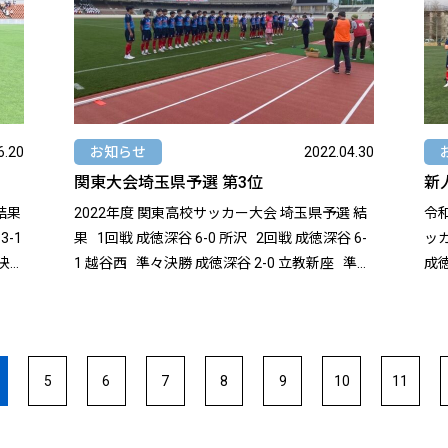
mp4
con
6.20
お知らせ
2022.04.30
関東大会埼玉県予選 第3位
新
結果
2022年度 関東高校サッカー大会 埼玉県予選 結
令
果 1回戦 成徳深谷 6-0 所沢 2回戦 成徳深谷 6-
ッカ
1 越谷西 準々決勝 成徳深谷 2-0 立教新座 準決
成徳深谷 
勝 成徳深谷 1-2 武南 準決勝で武南高校に敗
庄第一 準決勝 成徳深谷 
れ、第3位で大会を終えました。 沢山のご声
徳深谷 
援、ありがとうございました。
る
https://www.sfa2.jp/13808/
ま
5
6
7
8
9
10
11
は
と
東