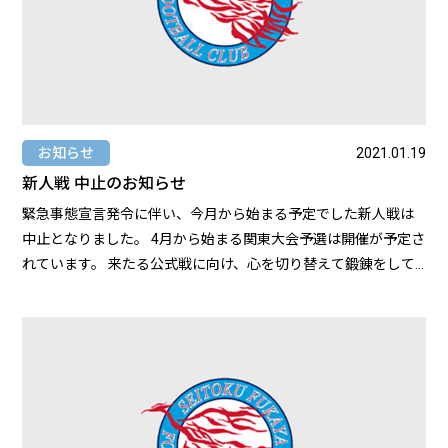
この経験はその後のステージでの糧になりました。ありがとう
ございました。 二年次は、主にS1リーグ（埼玉県1部リーグ）
を主戦場に活動しました。監督にはサイドバックからサイドハ
ーフにコンバートされました。最初、出場機会は多々ありまし
たが、なかなか思うようなプレーができず、プレーに迷いが現
れましたね。なので、シーズンが進むにつれて、自分のサッカ
お知らせ
2021.01.19
ー人生の中で初めて試合に出場できない時期というのが訪れま
新人戦 中止のお知らせ
した。どうしていいのかわからなくなりましたね。また、先輩
緊急事態宣言発令に伴い、今月から始まる予定でした新人戦は
や仲間とのコミュニケーションがうまくいかない時期も重なり
中止となりました。 4月から始まる関東大会予選は開催が予定さ
ました。人生の挫折ってものなのかな？その経験をした時、家
れています。 来たる公式戦に向け、心を切り替えて鍛錬をして
族にも物凄く心配をかけました。ごめんなさい。でも、それが
いきます。
なかったら天狗になっていたかもしれないと思っています。 三
年次は、新人戦から選手権まであっという間でしたね。いろん
なことが異例づくしでしたからね。 ---コロナ禍での活動でした
からね。3年生にとって難しいシーズンでしたよね。立石選手
は、自粛中どのような気持ちでトレーニングをしていました
か？-- 心理的な面は不安だらけでした。このまま高校サッカー
が終わってしまうんじゃないかとか、試合は本当にできるのだ