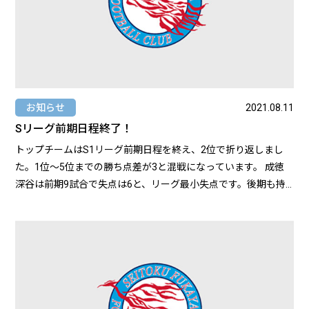
お知らせ
2021.08.11
Sリーグ前期日程終了！
トップチームはS1リーグ前期日程を終え、2位で折り返しまし
た。1位〜5位までの勝ち点差が3と混戦になっています。 成徳
深谷は前期9試合で失点は6と、リーグ最小失点です。後期も持
ち前の守備力を発揮し、目の前の1試合に集中して戦っていきま
す。 セカンドチームはS2Bリーグ前期日程を終え、5位で折り
返しました。 1位との勝ち点差は3と混戦になっています。1つ
でも上の順位で終えられるよう一戦必勝で戦っていきます。 S
リーグ日程・順位表はこちら https://www.sfa2.jp/2449/