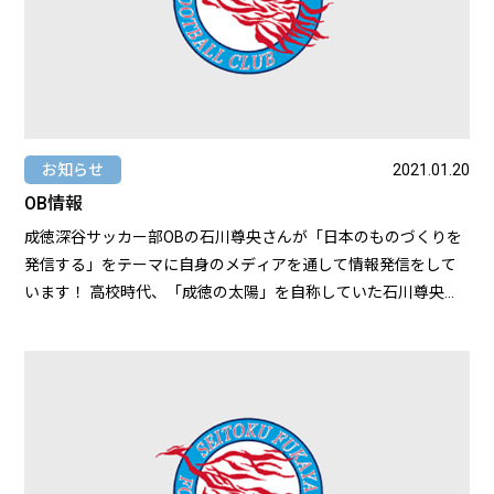
埼玉県予選で優勝し、本戦では決勝で前橋育英に1-2で敗れたも
のの、結果は準優勝。カッコよかったし憧れましたね。あの舞
台に俺らも立ちたいって。でも、現実は甘くなかったです。 一
年次、入学して初めての公式戦（U16ジョガドーリスリーグ一
部）がありました。あれは衝撃の幕開けでしたね…。相手は、日
体柏高校でした。何失点したのか記憶にありあません（笑）。
お知らせ
2021.01.20
ボコボコにやられ叩かれた記憶しかないですね。そこで「あ
OB情報
っ、俺らは先輩方みたいに強くないんだな。弱いんだな。」と
成徳深谷サッカー部OBの石川尊央さんが「日本のものづくりを
痛感しましたね。菅井コーチ（U16担当コーチ）にキャプテンを
発信する」をテーマに自身のメディアを通して情報発信をして
任命され、立場的にも責任を感じました。その後も、山梨学院
います！ 高校時代、「成徳の太陽」を自称していた石川尊央さ
高校と対戦して負け。公式戦があるたびに負け続けました。で
ん。当時から明るく誰からも愛される人物であり、その存在は
すが、そんな状況だからこそ分かったことがありましたね。
まさに太陽でした。ぜひご覧ください！
「弱いと分かっていることが最大の強みではないのか…」だから
https://takahiroishikawa.com/
こそ、このままじゃ追いつけないし、追い越せない。トレーニ
ングも本気で向き合えたし、勝利にどん欲になっていきまし
た。菅井さんのトレーニングは、正直厳しかったですが、本気
で勝ちたいという熱量がすごかったです。だからこそ、俺らも
応えなきゃいけないと感じたしメンタル面も強くなれたので、