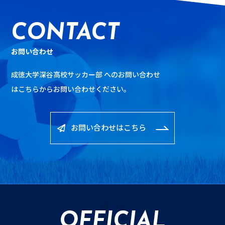
入りましたね。毎日、毎日、本当に毎日、監督・コーチ陣とミ
校サッカー部一同 ※写真は昨年度のものです。 Cancellation
ーティングを重ねました。なので当日は、自信をもって臨むこ
Announcement of Seitoku Challenge Cup due to COVID-19
CONTACT
とができました。結果はPKで勝利し駒を進めることができまし
Outbreak Every year, we hold the Seitoku Challenge Cup(SCC) in
た。その後、ベスト4を賭けた武蔵生越戦。結果は0-1で敗戦…悔
August. We are very grateful to a lot of elementary school
しかったですね。そこから、関東大会でこの成績を超えようと
お問い合わせ
students who participate in the SCC. However, we have decided
思った矢先にコロナで中止。インターハイも中止になりまし
to cancel the SCC this year in order to prevent the spreading of
成徳大学深谷高校サッカー部 へのお問い合わせ
た。 自粛が明けてから9月に、S1リーグが3試合が開催されまし
COVID-19. For 6th grade children, this is the first and last time to
た。（武南1-0、正智深谷、0-4、西武台0-1） その中でも印象に
は
こちらからお問い合わせください。
participate in the SCC. But we decided because we want to
残っている試合は武南戦ですね。あの試合はチームのまとまり
protect their hopes in their future. We hope you understand. We
を感じました。それまでなかったような仲間を鼓舞するような
are really looking forward seeing you again. Take care of
声かけがチーム内から多く出てきたんですよね。初めての公式
お問い合わせはこちら
yourself. We are always with you.
戦ということもあったのか。S1武南戦の週は、モチベーション
を高く保つことができました。ベンチワークも最高でしたね。
その公式戦を経て、埼玉県高校サッカー選手権予選が開催され
ました。自信はありました。けど、応援がない、無観客。異例
づくしで違和感はありましたね。試合は開始してすぐに失点し
てしまいました。序盤の失点でチームは浮足立ってしまった印
OFFICIAL
象です。最後まで奮闘しましたが、結果は0-2の負け。最初は負