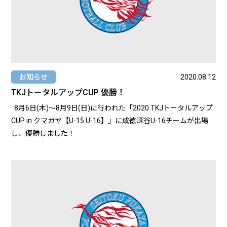
ろうか、皆とまたサッカーができるのだろうか。チームとして
活動できない状況にイライラした時期もありました。 でも、自
粛中に定期的に行われていた、選手とスタッフ間で行うリモー
トミーティングで、監督が「必ず再開は来る。その日のために
準備をしよう」と、皆に希望を持たせてくれました。再開した
ときにどれだけ自分がアピールできるか、またピッチ外でもア
お知らせ
2020.08.12
ピールするために精神面も鍛えないといけないという気持ちが
TKJトータルアップCUP 優勝！
原動力になりましたね。その時期に、大学サッカーを本格的に
8月6日(木)〜8月9日(日)に行われた「2020 TKJトータルアップ
視野に入れました。自粛中は各リーダーを中心にランニング
CUP in クマガヤ【U-15.U-16】」に成徳深谷U-16チームが出場
や、体幹トレーニングなどを行うグループを作成して実施しま
し、優勝しました！
した。（成徳には役割に応じた組織が、選手主導で形成されて
いる。）アプリを使うことで仲間がどれだけ実施したのか見え
たので負けられませんでした。そのおかげでモチベーション高
くトレーニングをすることができました。 --そうだったのです
ね。では皆でサッカーができると分かった時は....?-- もうそれは
それは…喜びは爆発でしたよ。（笑）自粛中トレーニングは本気
でやっていましたが、やっぱり同じ目標を持った仲間と本気で
No,1を目指しているので、部活だからこその熱量が楽しすぎま