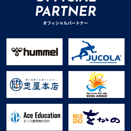
けた実感がなかったんですよね。でも仲間が近づいてきて涙が
PARTNER
止まらなくなってしまって。そこからは、悔しさしか残りませ
んでした。 --仲間の大切さを感じたのですね。そんな仲間に向
オフィシャルパートナー
けて今どんな気持ちを抱いていますか-- たくさんの方に感謝の
言葉を述べたいのですが。(笑） 特に、６年間共にプレーをした
胤巳（佐藤）には感謝しかありまん。胤巳とのサッカーが楽し
かったですね。 誰よりも胤巳に相談して悩んだし、その時間が
財産でしたね。胤巳とサッカーができて幸せでした。 他にも
西、平久江、高橋、達矢....挙げるとキリがありませんが、人生
を大きく変えてくれた人です。出会えたことに感謝です。 --最
後に後輩やこれから入学する選手にメッセージをお願いします--
全てにおいての粘り強さ、耐力（体力）が身につきます。それ
はこれからのステージでも自分の糧になることだと思ってま
す。 そして色んなことを経験した方がいい。良いこともあるし
辛いこともある。意味がないと思ったらそこで成長は止まる
し、どんな時でもプラスに捉えてやってほしいなって思いま
す。 1・2年生は学校にも慣れてくるし、コーチ陣を信じて頑張
ってもらいたいですね。大事なことは、サッカーが好きじゃな