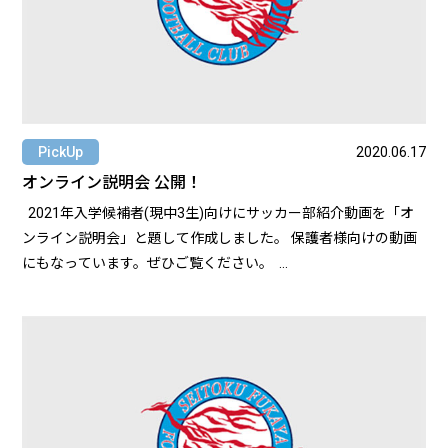
した。そのおかげで気づいたことがありました。こんな時間を
長く続けたい。もっとサッカーと向き合ってうまくなりたい。
成徳深谷サッカー部としてもっともっと高みを目指したくなり
ました。だからこそ、一日も無駄にできないなって。 --そもそ
も、なぜ立石選手は成徳深谷高校に進学を決めたのですか？--
やっぱり守備ですかね。元々、中学時代にFC深谷というクラブ
PickUp
2020.06.17
チームに所属しており、ポゼッションを中心としたサッカーを
オンライン説明会 公開！
学びました。そのクラブで学んだことにプラスして、今の自分
2021年入学候補者(現中3生)向けにサッカー部紹介動画を「オ
に何が足りないか考えたときに、成徳の守備は自分にないもの
ンライン説明会」と題して作成しました。 保護者様向けの動画
を培ってくれる環境だと思いました。コンタクトスキルを求め
にもなっています。ぜひご覧ください。
る成徳に対して、自分のスタイルが強みになってくるのではな
https://drive.google.com/file/d/1grysWD9RoPeXOwV7afQLjMsPT
いかとも考えました。 --そんな立石選手はどのようなプレイヤ
usp=drivesdk
ーですか？-- 自分は、試合の流れを読んでプレーできることが
特徴だと思っています。状況や時間帯に応じてどういうプレー
を選択するべきかを考えて実行・発信できることが強みだと思
っています。また、キック精度には自信があります。なかでも
アーリークロスが自分の武器です。DFの選手として、やはりGK