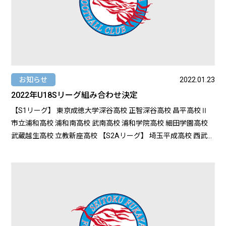
お知らせ
2022.01.23
2022年U18Sリーグ組み合わせ決定
【S1リーグ】 東京成徳大学深谷高校 正智深谷高校 昌平高校Ⅱ
市立浦和高校 浦和南高校 武南高校 浦和学院高校 細田学園高校
武蔵越生高校 立教新座高校 【S2Aリーグ】 埼玉平成高校 西武文
理高校 大宮南高校 武南高校Ⅱ 大宮東高校 西武台高校Ⅱ 正智深
谷高校Ⅱ 川越東高校 東京農業大学第三高校 狭山ヶ丘高校 【S2B
リーグ】 東京成徳大学深谷高校Ⅱ 聖望高校 浦和西高校 浦和東
高校 埼玉栄高校 国際学院高校 浦和南高校Ⅱ 本庄第一高校 春日
部高校 三郷北高校