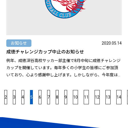
とDFの間に入れられるボールって対応が難しいし嫌なんですよ
ね。だからこそトレーニングで磨きました。ちょっと性格悪い
なって思われるかもしれませんが、試合で良いポイントにアー
リークロスを上げた時に、相手が嫌な顔するのが好きなんです
よね。それが相手の脅威になっている証拠じゃないですか。ま
たプレスキックも蹴らせてもらいました。誰にも負ける気がし
なかったですね。高校でたくさんミスをして、チャレンジした
お知らせ
2020.05.14
かこそ唯一無二の武器が身に付きました。 --監督の印象を教え
成徳チャレンジカップ中止のお知らせ
てください.-- 良い意味で“堅い”とこですかね。サッカーが好き
例年、成徳深谷高校サッカー部主催で8月中旬に成徳チャレンジ
だということがどどどーーっんと伝わってきます。（笑）正
カップを開催しています。毎年多くの小学生の皆様にご参加頂
直、要求が難しすぎたこともありましたが、最後まで寄り添っ
いており、心より感謝申し上げます。しかしながら、今年度は
てくれて考えてくれる監督でした。 --そんな為谷監督の下で挑
新型コロナウイルス感染拡大危ぶまれ、安全で楽しい大会の開
んだ数々の大会。新人戦ベスト8に始まり、S1リーグ3試合を経
催が困難であると判断したため、中止とさせていただきます。
て、最後の選手権が開催されましたね。振り返ってみてどうで
小学6年生にとっては最初で最後の大会になったかもしれません
2
3
4
5
6
7
8
9
10
11
12
13
14
すか？-- 今年は県大会からではなく、北部支部予選から始まり
が、未来への希望を守るため断腸の思いで決断いたしました。
ました。苦戦もありましたが、何とか北部で優勝し県大会に出
ご理解いただけたら幸いです。 私たちも皆さんとまた元気な姿
場しました。新人戦県大会の初戦は、細田学園高校でした。先
でお会いできるよう、今できることを大切にして毎日過ごして
輩方が昨年の選手権予選で敗戦していた相手でしたから気合が
まいります。 お身体を大切にしてお過ごし下さい。 成徳深谷高