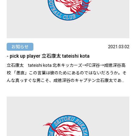
お知らせ
2021.03.02
- pick up player 立石康太 tateishi kota
立石康太 tateishi kota 北本キッカーズ→FC深谷→成徳深谷高
校 「愚直」この言葉は彼のためにあるのではないだろうか。そ
んな真っすぐな男こそ、成徳深谷のキャプテン立石康太であ
る。ピッチ内・外での彼の存在は成徳深谷を支え続け、気づけ
ば大黒柱として成長し躍進をした。文武両道はもちろんのこ
と、今後、大学サッカーでさらなる高みを目指すことを選択。
そんな立石がどのような三年間を過ごしたのかを取材してみ
る。 --まずは三年間お疲れさまでした。成徳での三年間を振り
返ってみてどうでしたか？-- 酸いも甘いも体感しましたって感
じですね。 自分たちが一年生の時に、当時の三年生が関東大会